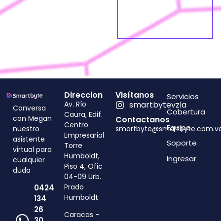
Direccion
Visítanos
Servicios
Av. Río
smartbytevzla
Conversa
Cobertura
Caura, Edif.
con Megan
Contactanos
Centro
Equipo
smartbyte@smartbyte.com
.v
nuestro
Empresarial
asistente
Soporte
Torre
virtual para
Humboldt,
Ingresar
cualquier
Piso 4, Ofic
duda
04-09 Urb.
Prado
0424
Humboldt
134
26
Caracas –
30