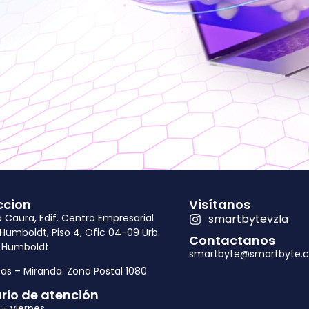
ccion
Visítanos
o Caura, Edif. Centro Empresarial
smartbytevzla
 Humboldt, Piso 4, Ofic 04-09 Urb.
Contactanos
 Humboldt
smartbyte@smartbyte.
as – Miranda. Zona Postal 1080
rio de atención
 – viernes