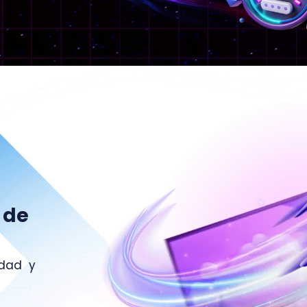
 de
idad y