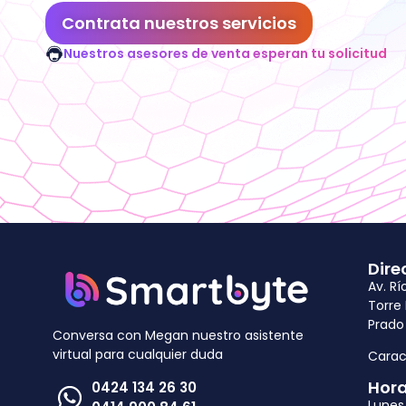
Contrata nuestros servicios
Nuestros asesores de venta esperan tu solicitud
Dire
Av. Rí
Torre
Prado
Conversa con Megan nuestro asistente
virtual para cualquier duda
Carac
Hora
0424 134 26 30
Lunes