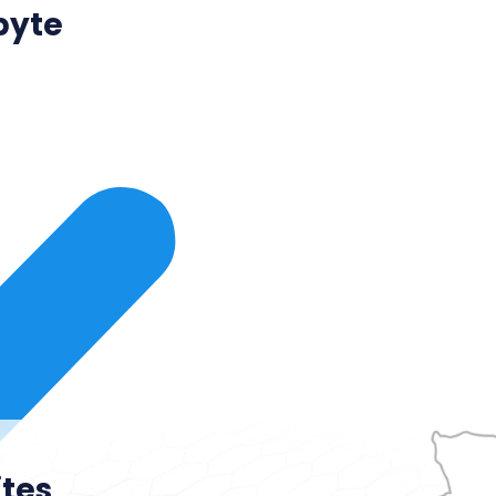
byte
ites